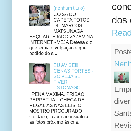
cond
(nenhum título)
COISA DO
dos 
CAPETA FOTOS
DE MARCOS
Read
MATSUNAGA
ESQUARTEJADO VAZAM NA
INTERNET - VEJA Defesa diz
que temia divulgação e que
Post
pedido de s...
Nenh
EU AVISEI!!
CENAS FORTES -
SÓ VEJA SE
TIVER
Empr
ESTÔMAGO!
PENA MÁXIMA, PRISÃO
diver
PERPÉTUA.. .CHEGA DE
REGALIAS NAS LEIS! O
MOSTRO PROCURADO
Sant
Cuidado, favor não visualizar
as fotos próximo às cria...
Revi