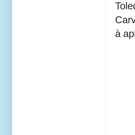
Tol
Carv
à ap