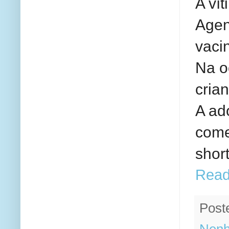
A ví
Agen
vacin
Na oc
cria
A ad
come
short
Read
Post