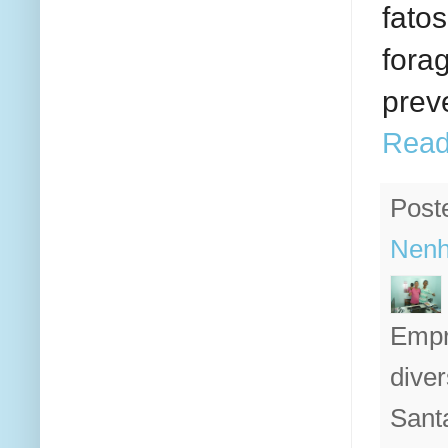
fato
fora
prev
Read
Post
Nenh
Empr
diver
Sant