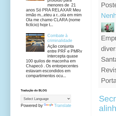
proibido para
Post
menores de 21
anos Só PRA RELAXAR Meu
Nenh
irmão m...eteu a r...ola em mim
Ola me chamo CLARA (nome
fictício) hoje t...
Combate à
Empr
criminalidade
Ação conjunta
diver
entre PRF e PMRv
intercepta quase
Sant
100 quilos de maconha em
Chapecó . Os entorpecentes
Revi
estavam escondidos em
compartimentos ocu...
Porta
Tradução do BLOG
Secr
Powered by
Translate
alin