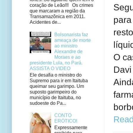
Segu
coração de Leão!!! Os crimes
que marcaram a região da
Transamazônica em 2011.
para
Acidentes de...
rest
Bolsonarista faz
ameaça de morte
líqu
ao ministro
Alexandre de
O ca
Moraes e ao
presidente Lula, no Pará.
Davi
ASSISTA O VIDEO
Ele desafia o ministro do
Aind
Supremo para ir em Itaituba
queimar seu garimpo. Um
suposto garimpeiro do
farm
município de Itaituba, no
sudoeste do Pa...
borbo
CONTO
Read
ERÓTICO!
Expressamente