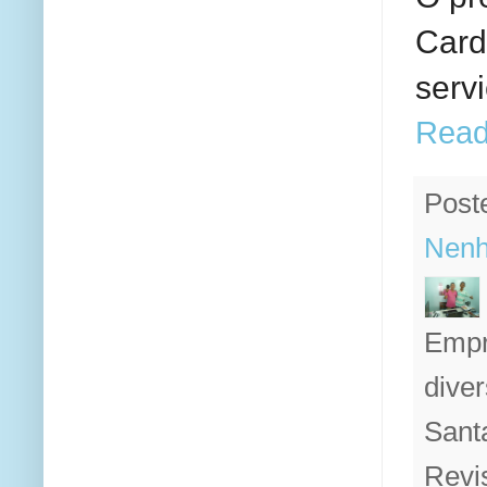
Card
serv
Read
Post
Nenh
Empr
diver
Sant
Revi