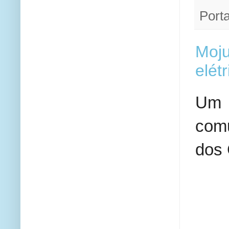
Porta
Moju
elét
Um 
comu
dos