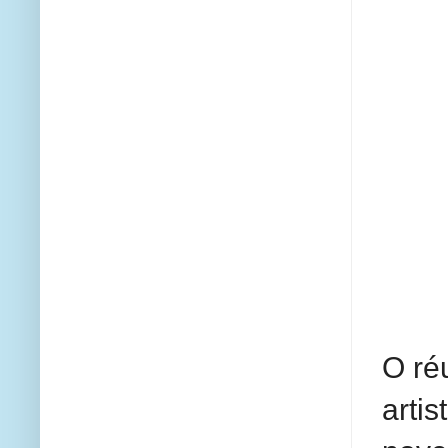
O ré
arti