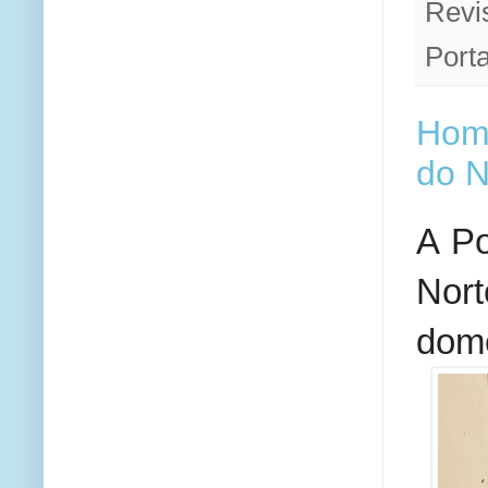
Revi
Porta
Home
do N
A Po
Nort
domé