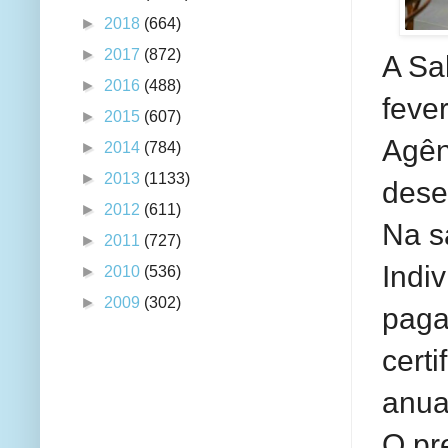
►
2018
(664)
►
2017
(872)
A Sa
►
2016
(488)
feve
►
2015
(607)
Agên
►
2014
(784)
►
2013
(1133)
dese
►
2012
(611)
Na s
►
2011
(727)
Indi
►
2010
(536)
►
2009
(302)
paga
cert
anua
O pr