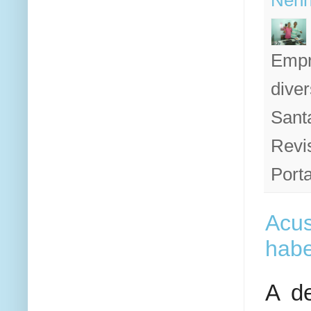
Nenh
Empr
diver
Sant
Revi
Porta
Acus
habe
A de