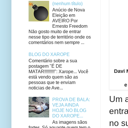
(nenhum título)
Anúcio de Nova
Eleição em
AVEIRO Por
Ernesto Freedom
Não gosto muito de entrar
nesse tipo de território onde os
comentários nem sempre ...
BLOG DO XAROPE
Comentário sobre a sua
postagem "É DE
Davi 
MATAR!!!!!!!!!": Xarope... Você
está vendo quem são as
pessoas que te enviam
e
noticias de Ave...
Um a
PROVA DE BALA:
VEJA AINDA
entr
HOJE NO BLOG
DO XAROPE...
no s
As imagens sãos
fortes. Só aguante quem tem o