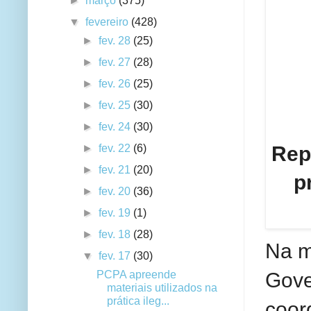
►
março
(375)
▼
fevereiro
(428)
►
fev. 28
(25)
►
fev. 27
(28)
►
fev. 26
(25)
►
fev. 25
(30)
►
fev. 24
(30)
Rep
►
fev. 22
(6)
►
fev. 21
(20)
p
►
fev. 20
(36)
►
fev. 19
(1)
►
fev. 18
(28)
Na m
▼
fev. 17
(30)
Gove
PCPA apreende
materiais utilizados na
prática ileg...
coor