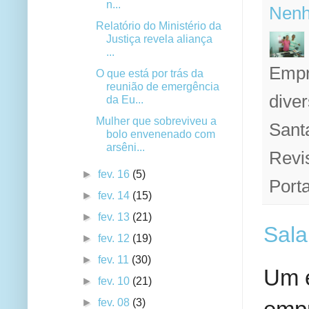
n...
Nenh
Relatório do Ministério da
Justiça revela aliança
...
Empr
O que está por trás da
reunião de emergência
diver
da Eu...
Mulher que sobreviveu a
Sant
bolo envenenado com
arsêni...
Revi
►
fev. 16
(5)
Porta
►
fev. 14
(15)
►
fev. 13
(21)
Sala
►
fev. 12
(19)
►
fev. 11
(30)
Um e
►
fev. 10
(21)
►
fev. 08
(3)