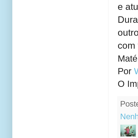
e at
Dura
outr
com 
Maté
Por
O Im
Post
Nenh