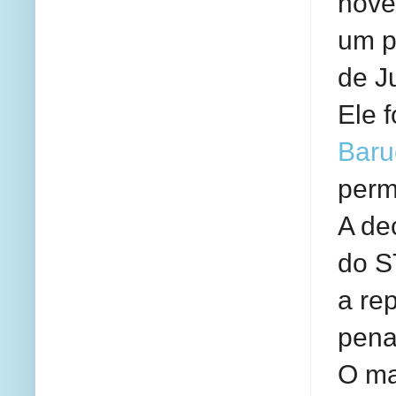
nove
um p
de J
Ele f
Baru
perm
A de
do S
a re
pena
O ma