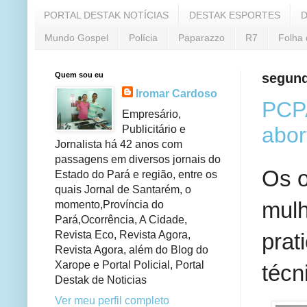
PORTAL DESTAK NOTÍCIAS
DESTAK ESPORTES
D
Mundo Gospel
Polícia
Paparazzo
R7
Folha 
Quem sou eu
segund
Iromar Cardoso
PCPA
Empresário,
abor
Publicitário e
Jornalista há 42 anos com
passagens em diversos jornais do
Os o
Estado do Pará e região, entre os
quais Jornal de Santarém, o
mulh
momento,Província do
Pará,Ocorrência, A Cidade,
Revista Eco, Revista Agora,
prat
Revista Agora, além do Blog do
Xarope e Portal Policial, Portal
técn
Destak de Noticias
Ver meu perfil completo