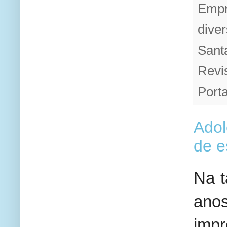
Empr
diver
Sant
Revi
Porta
Adol
de e
Na t
anos
impr