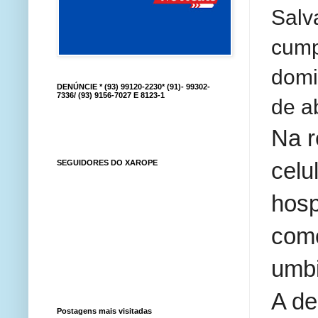
Salva
cump
domi
DENÚNCIE * (93) 99120-2230* (91)- 99302-
7336/ (93) 9156-7027 E 8123-1
de a
Na r
celu
SEGUIDORES DO XAROPE
hosp
como
umbi
A de
Postagens mais visitadas