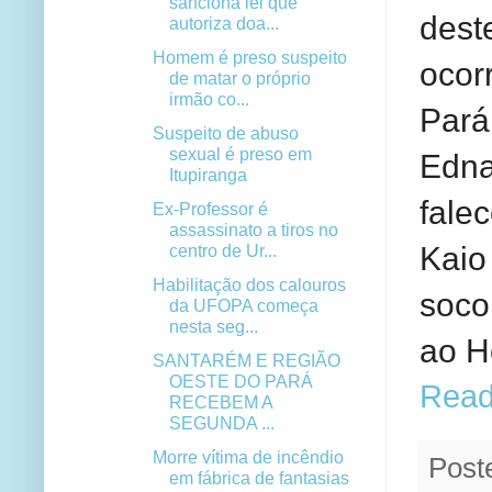
sanciona lei que
dest
autoriza doa...
Homem é preso suspeito
ocor
de matar o próprio
irmão co...
Pará
Suspeito de abuso
sexual é preso em
Edna
Itupiranga
fale
Ex-Professor é
assassinato a tiros no
Kaio
centro de Ur...
Habilitação dos calouros
soco
da UFOPA começa
nesta seg...
ao H
SANTARÉM E REGIÃO
OESTE DO PARÁ
Read
RECEBEM A
SEGUNDA ...
Morre vítima de incêndio
Post
em fábrica de fantasias