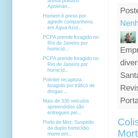
artista plástico
Apolinári...
Post
Homem é preso por
Nenh
agredir companheira
em Água Azul...
PCPA prende foragido no
Rio de Janeiro por
Empr
homicíd...
PCPA prende foragido no
diver
Rio de Janeiro por
homicíd...
Sant
Polinter recaptura
foragido por tráfico de
Revi
drogas ...
Porta
Mais de 330 veículos
apreendidos são
entregues pel...
Coli
Porto de Moz: Suspeito
de duplo homicídio
Mort
morre em...