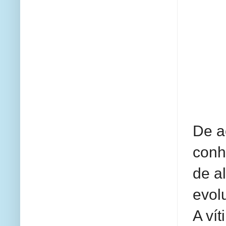
De a
conh
de a
evol
A ví