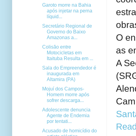
Garoto morre na Bahia
estr
após injetar na perna
líquid...
obra
Secretário Regional de
Governo do Baixo
O en
Amazonas a...
Colisão entre
as en
Motocicletas em
Itaituba Resulta em ...
A Se
Sala do Empreendedor é
(SRG
inaugurada em
Altamira (PA)
Alenq
Mojuí dos Campos-
Homem morre após
Camp
sofrer descarga...
Adolescente denuncia
Sant
Agente de Endemia
por tentati...
Read
Acusado de homicídio do